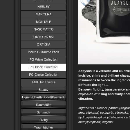
HEELEY
MANCERA
MONTALE
NASOMATTO
ORTO PARISI
ORTIGIA
Pierre Guillaume Paris
PG White Collection
PG Black Collection
Aqaysos is a versatile and elusive
PG Cruise Collection
incisive, shiny and brilliant chara
resonances between the ingredient
Mittl Duft Events
diffracts the light ...
Between fluidity, transparency an
Beauty
explosion of rising and fruity no
Ligne St.Barth Body&Kosmetik
vibration.
Raumdüfte
Ingredients : Alcohol, parfum (fragran
Schmuck
amyl cinnamal, coumarin, citronellol,
hydroxyisohexyl 3-cyclohexene carbo
Living
methylpropional, eugenol.
Traumbücher