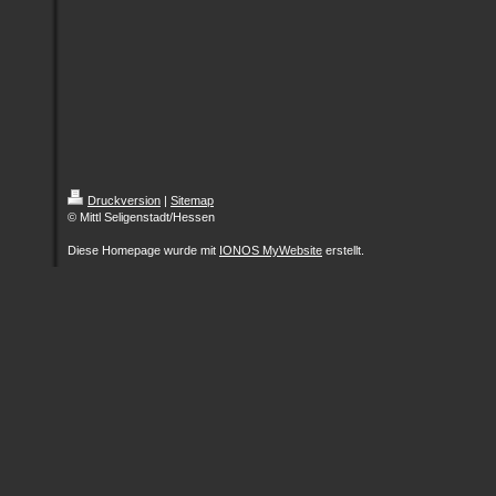
Druckversion
|
Sitemap
© Mittl Seligenstadt/Hessen
Diese Homepage wurde mit
IONOS MyWebsite
erstellt.